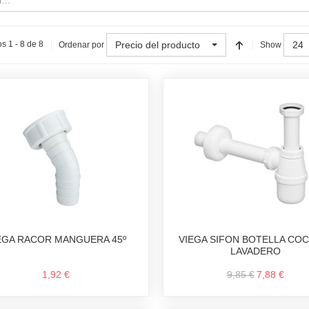
Precio del producto
24
s 1 - 8 de 8
Ordenar por
Show
EGA RACOR MANGUERA 45º
VIEGA SIFON BOTELLA COC
LAVADERO
1,92 €
9,85 €
7,88 €