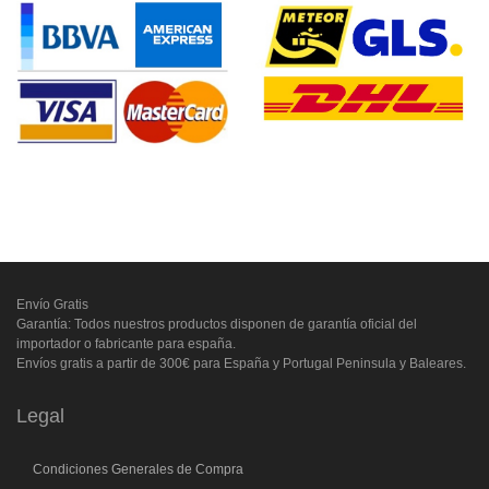
Envío Gratis
Garantía: Todos nuestros productos disponen de garantía oficial del
importador o fabricante para españa.
Envíos gratis a partir de 300€ para España y Portugal Peninsula y Baleares.
Legal
Condiciones Generales de Compra