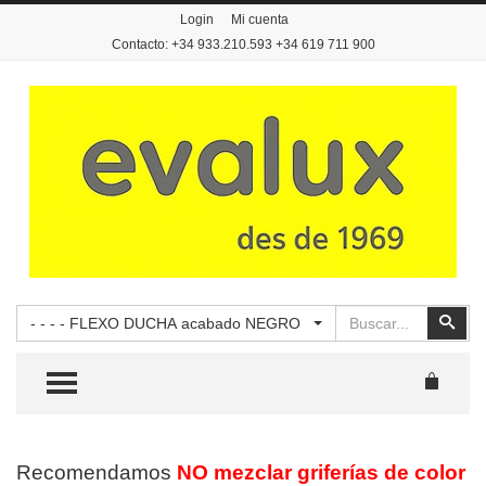
Login
Mi cuenta
Contacto: +34 933.210.593 +34 619 711 900
Buscar
Busc
- - - - FLEXO DUCHA acabado NEGRO
TOGGLE MENU
Recomendamos
NO mezclar griferías de color