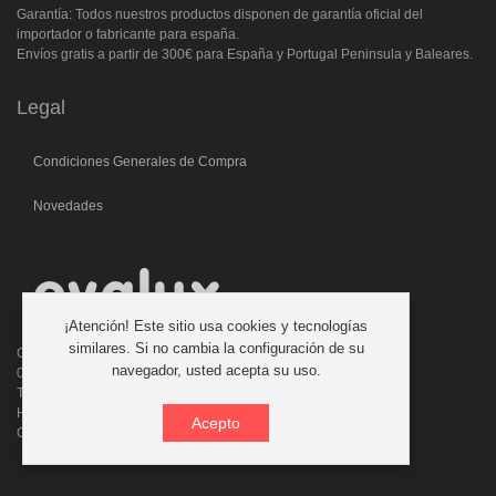
Garantía: Todos nuestros productos disponen de garantía oficial del
importador o fabricante para españa.
Envíos gratis a partir de 300€ para España y Portugal Peninsula y Baleares.
Legal
Condiciones Generales de Compra
Novedades
¡Atención! Este sitio usa cookies y tecnologías
similares. Si no cambia la configuración de su
C/. Laforja, 46
navegador, usted acepta su uso.
08006 BARCELONA (ESPAÑA)
Teléfono: 933 210 593 - 619 711 900
Horario atencion telefonica: 9:00 a 14:00 Tardes con cita previa
Acepto
Consultas:evalux@evalux.com