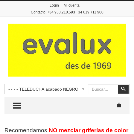
Login
Mi cuenta
Contacto: +34 933.210.593 +34 619 711 900
Buscar
Busc
- - - - TELEDUCHA acabado NEGRO
TOGGLE MENU
Recomendamos
NO mezclar griferías de color