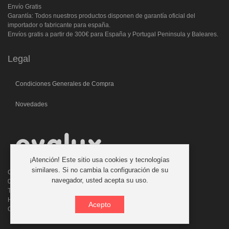
Envío Gratis
Garantía: Todos nuestros productos disponen de garantía oficial del
importador o fabricante para españa.
Envíos gratis a partir de 300€ para España y Portugal Peninsula y Baleares.
Legal
Condiciones Generales de Compra
Novedades
¡Atención! Este sitio usa cookies y tecnologías
similares. Si no cambia la configuración de su
C/. Laforja, 46
navegador, usted acepta su uso.
08006 BARCELONA (ESPAÑA)
Teléfono: 933 210 593 - 619 711 900
Horario atencion telefonica: 9:00 a 14:00 Tardes con cita previa
Acepto
Consultas:evalux@evalux.com