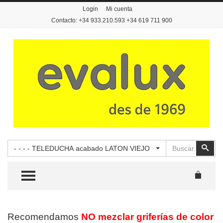
Login
Mi cuenta
Contacto: +34 933.210.593 +34 619 711 900
Buscar
Busc
- - - - TELEDUCHA acabado LATON VIEJO
TOGGLE MENU
Recomendamos
NO mezclar griferías de color