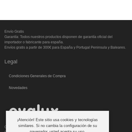
Envío Gratis
Garantía: Todos nuestros productos disponen de garantía oficial del
importador o fabricante para españa.
Envíos gratis a partir de 300€ para España y Portugal Peninsula y Baleares.
Legal
Condiciones Generales de Compra
Novedades
¡Atención! Este sitio usa cookies y tecnologías
similares. Si no cambia la configuración de su
C/. Laforja, 46
navegador, usted acepta su uso.