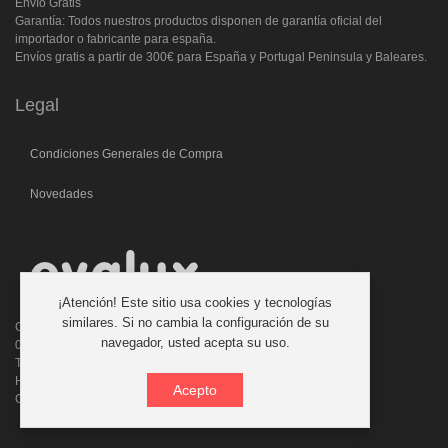
Envío Gratis
Garantía: Todos nuestros productos disponen de garantía oficial del
importador o fabricante para españa.
Envíos gratis a partir de 300€ para España y Portugal Peninsula y Baleares.
Legal
Condiciones Generales de Compra
Novedades
¡Atención! Este sitio usa cookies y tecnologías
similares. Si no cambia la configuración de su
C/. Laforja, 46
navegador, usted acepta su uso.
08006 BARCELONA (ESPAÑA)
Teléfono: 933 210 593 - 619 711 900
Horario atencion telefonica: 9:00 a 14:00 Tardes con cita previa
Acepto
Consultas:evalux@evalux.com