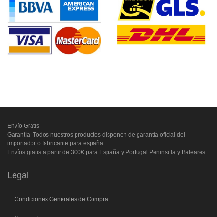
Envío Gratis
Garantía: Todos nuestros productos disponen de garantía oficial del
importador o fabricante para españa.
Envíos gratis a partir de 300€ para España y Portugal Peninsula y Baleares.
Legal
Condiciones Generales de Compra