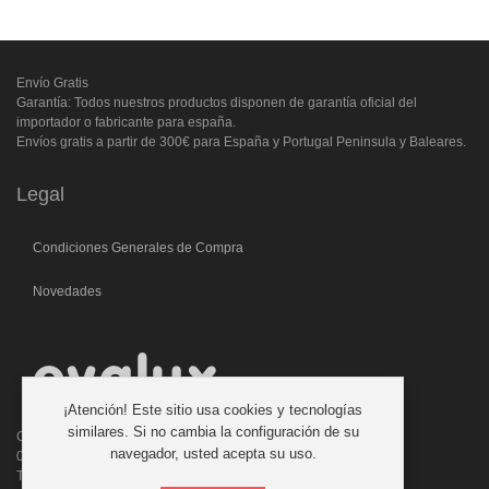
Envío Gratis
Garantía: Todos nuestros productos disponen de garantía oficial del
importador o fabricante para españa.
Envíos gratis a partir de 300€ para España y Portugal Peninsula y Baleares.
Legal
Condiciones Generales de Compra
Novedades
¡Atención! Este sitio usa cookies y tecnologías
similares. Si no cambia la configuración de su
C/. Laforja, 46
navegador, usted acepta su uso.
08006 BARCELONA (ESPAÑA)
Teléfono: 933 210 593 - 619 711 900