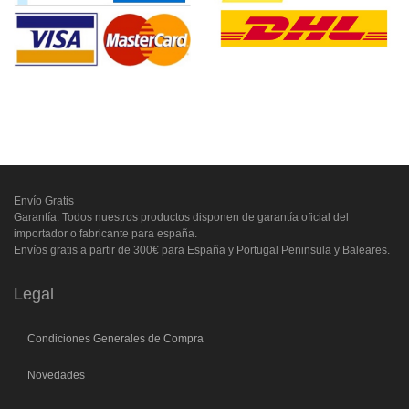
Envío Gratis
Garantía: Todos nuestros productos disponen de garantía oficial del
importador o fabricante para españa.
Envíos gratis a partir de 300€ para España y Portugal Peninsula y Baleares.
Legal
Condiciones Generales de Compra
Novedades