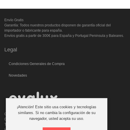
Envío Gratis
Garantía: Todos nuestros productos disponen de garantía oficial del
importador o fabricante para españa.
Envíos gratis a partir de 300€ para España y Portugal Peninsula y Baleares.
Legal
Condiciones Generales de Compra
Novedades
¡Atención! Este sitio usa cookies y tecnologías
similares. Si no cambia la configuración de su
C/. Laforja, 46
navegador, usted acepta su uso.
08006 BARCELONA (ESPAÑA)
Teléfono: 933 210 593 - 619 711 900
Horario atencion telefonica: 9:00 a 14:00 Tardes con cita previa